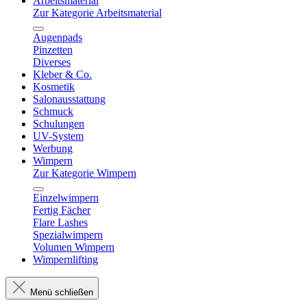
Arbeitsmaterial
Zur Kategorie Arbeitsmaterial
Augenpads
Pinzetten
Diverses
Kleber & Co.
Kosmetik
Salonausstattung
Schmuck
Schulungen
UV-System
Werbung
Wimpern
Zur Kategorie Wimpern
Einzelwimpern
Fertig Fächer
Flare Lashes
Spezialwimpern
Volumen Wimpern
Wimpernlifting
Menü schließen