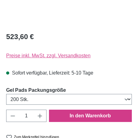
523,60 €
Preise inkl. MwSt. zzgl. Versandkosten
Sofort verfügbar, Lieferzeit: 5-10 Tage
auswählen
Gel Pads Packungsgröße
Produkt Anzahl: Gib den gewünschten Wert e
In den Warenkorb
Zum Merkzettel hinzufügen