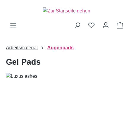
alt springen
Ware
Arbeitsmaterial
Augenpads
Gel Pads
Bildergalerie überspringen