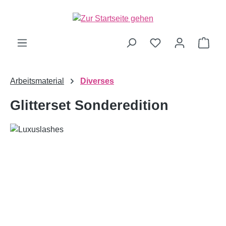
alt springen
Ware
Arbeitsmaterial
Diverses
Glitterset Sonderedition
Bildergalerie überspringen