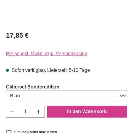
17,85 €
Preise inkl. MwSt. zzgl. Versandkosten
Sofort verfügbar, Lieferzeit: 5-10 Tage
auswählen
Glitterset Sonderedition
Produkt Anzahl: Gib den gewünschten Wert e
In den Warenkorb
Zum Merkzettel hinzufügen