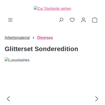
alt springen
Ware
Arbeitsmaterial
Diverses
Glitterset Sonderedition
Bildergalerie überspringen