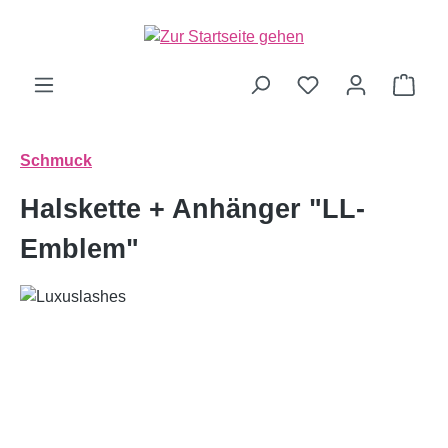
alt springen
Ware
Schmuck
Halskette + Anhänger "LL-
Emblem"
Bildergalerie überspringen