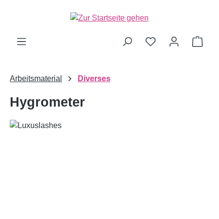
alt springen
Ware
Arbeitsmaterial
Diverses
Hygrometer
Bildergalerie überspringen