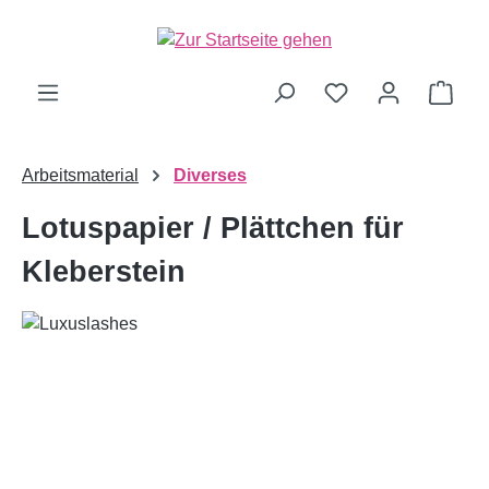
alt springen
Ware
Arbeitsmaterial
Diverses
Lotuspapier / Plättchen für
Kleberstein
Bildergalerie überspringen