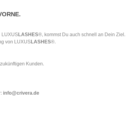
VORNE.
von LUXUS
LASHES
®, kommst Du auch schnell an Dein Ziel.
ung von LUXUS
LASHES
®.
e zukünftigen Kunden.
:
info@crivera.de