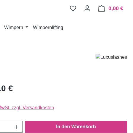
0,00 €
Ware
Wimpern
Wimpernlifting
10 €
 MwSt. zzgl. Versandkosten
Anzahl: Gib den gewünschten Wert ein oder
In den Warenkorb