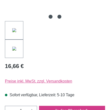
16,66 €
Preise inkl. MwSt. zzgl. Versandkosten
Sofort verfügbar, Lieferzeit: 5-10 Tage
Produkt Anzahl: Gib den gewünschten Wert e