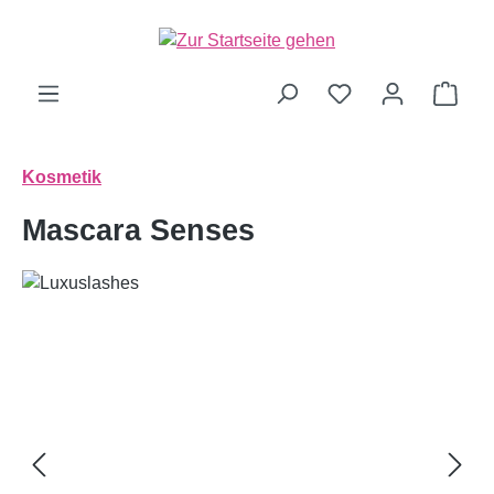
alt springen
Ware
Kosmetik
Mascara Senses
Bildergalerie überspringen