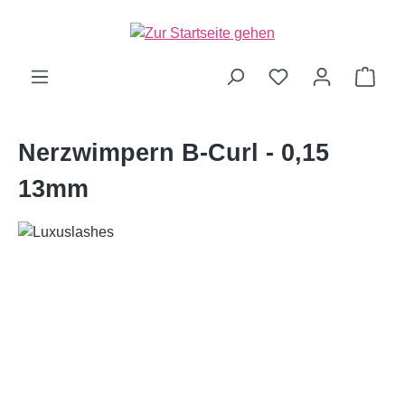
alt springen
Ware
Nerzwimpern B-Curl - 0,15
13mm
Bildergalerie überspringen