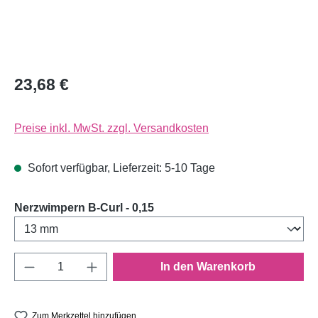
23,68 €
Preise inkl. MwSt. zzgl. Versandkosten
Sofort verfügbar, Lieferzeit: 5-10 Tage
auswählen
Nerzwimpern B-Curl - 0,15
Produkt Anzahl: Gib den gewünschten Wert e
In den Warenkorb
Zum Merkzettel hinzufügen