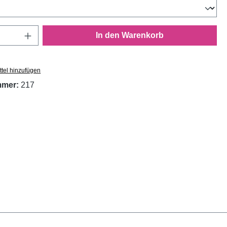
Anzahl: Gib den gewünschten Wert ein oder
In den Warenkorb
tel hinzufügen
mmer:
217