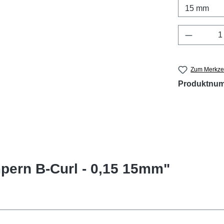
Produkt 
Zum Merkzet
Produktnu
pern B-Curl - 0,15 15mm"