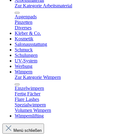
Arbeitsmaterial
Zur Kategorie Arbeitsmaterial
Augenpads
Pinzetten
Diverses
Kleber & Co.
Kosmetik
Salonausstattung
Schmuck
Schulungen
UV-System
Werbung
Wimpern
Zur Kategorie Wimpern
Einzelwimpern
Fertig Fächer
Flare Lashes
Spezialwimpern
Volumen Wimpern
Wimpernlifting
Menü schließen