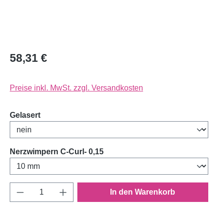
58,31 €
Preise inkl. MwSt. zzgl. Versandkosten
auswählen
Gelasert
auswählen
Nerzwimpern C-Curl- 0,15
Produkt Anzahl: Gib den gewünschten Wert e
In den Warenkorb