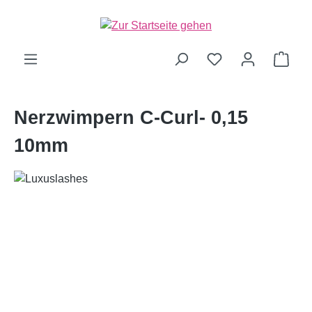
alt springen
Ware
Nerzwimpern C-Curl- 0,15
10mm
Bildergalerie überspringen