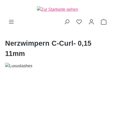
alt springen
Ware
Nerzwimpern C-Curl- 0,15
11mm
Bildergalerie überspringen