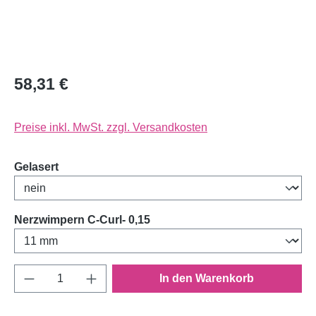
58,31 €
Preise inkl. MwSt. zzgl. Versandkosten
auswählen
Gelasert
auswählen
Nerzwimpern C-Curl- 0,15
Produkt Anzahl: Gib den gewünschten Wert e
In den Warenkorb