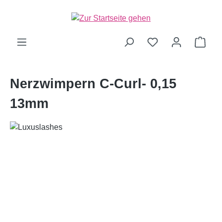
alt springen
Ware
Nerzwimpern C-Curl- 0,15
13mm
Bildergalerie überspringen