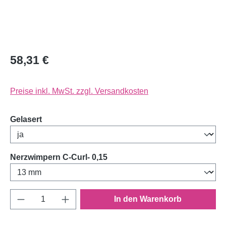
58,31 €
Preise inkl. MwSt. zzgl. Versandkosten
auswählen
Gelasert
auswählen
Nerzwimpern C-Curl- 0,15
Produkt Anzahl: Gib den gewünschten Wert e
In den Warenkorb