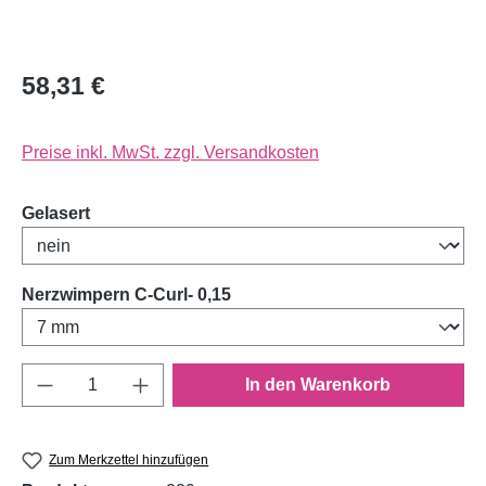
58,31 €
Preise inkl. MwSt. zzgl. Versandkosten
auswählen
Gelasert
auswählen
Nerzwimpern C-Curl- 0,15
Produkt Anzahl: Gib den gewünschten Wert e
In den Warenkorb
Zum Merkzettel hinzufügen