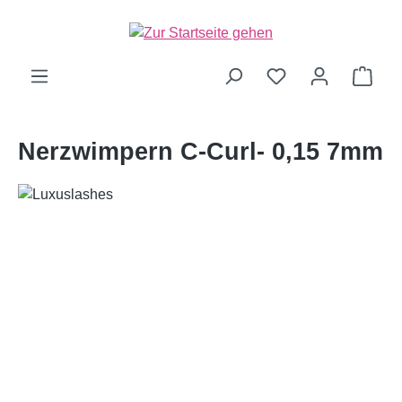
alt springen
Ware
Nerzwimpern C-Curl- 0,15 7mm
Bildergalerie überspringen