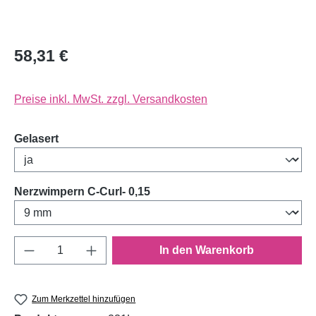
58,31 €
Preise inkl. MwSt. zzgl. Versandkosten
auswählen
Gelasert
auswählen
Nerzwimpern C-Curl- 0,15
Produkt Anzahl: Gib den gewünschten Wert e
In den Warenkorb
Zum Merkzettel hinzufügen