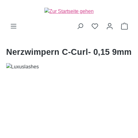
alt springen
Ware
Nerzwimpern C-Curl- 0,15 9mm
Bildergalerie überspringen