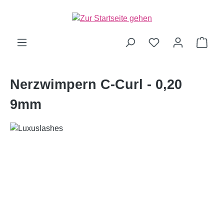
alt springen
Ware
Nerzwimpern C-Curl - 0,20
9mm
Bildergalerie überspringen