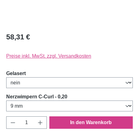
58,31 €
Preise inkl. MwSt. zzgl. Versandkosten
auswählen
Gelasert
auswählen
Nerzwimpern C-Curl - 0,20
Produkt Anzahl: Gib den gewünschten Wert e
In den Warenkorb