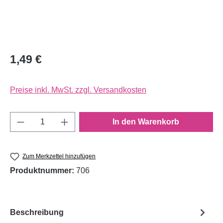
1,49 €
Preise inkl. MwSt. zzgl. Versandkosten
Produkt Anzahl: Gib den gewünschten Wert e
In den Warenkorb
Zum Merkzettel hinzufügen
Produktnummer:
706
Beschreibung