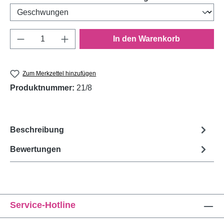
Produkt Anzahl: Gib den gewünschten Wert e
In den Warenkorb
Zum Merkzettel hinzufügen
Produktnummer:
21/8
Beschreibung
Bewertungen
Service-Hotline