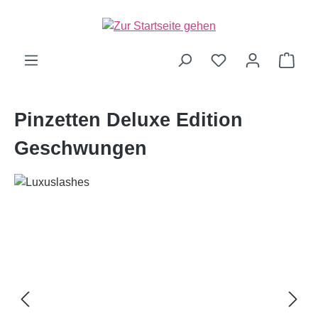
alt springen
Ware
Pinzetten Deluxe Edition
Geschwungen
Bildergalerie überspringen