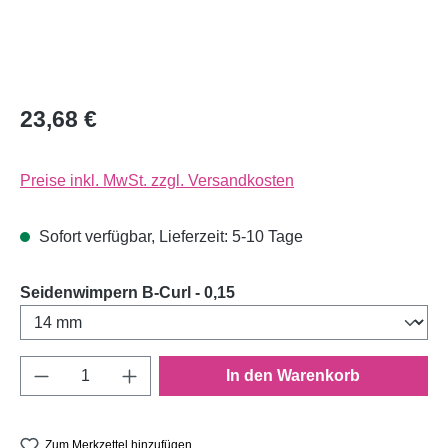
23,68 €
Preise inkl. MwSt. zzgl. Versandkosten
Sofort verfügbar, Lieferzeit: 5-10 Tage
auswählen
Seidenwimpern B-Curl - 0,15
Produkt Anzahl: Gib den gewünschten Wert e
In den Warenkorb
Zum Merkzettel hinzufügen