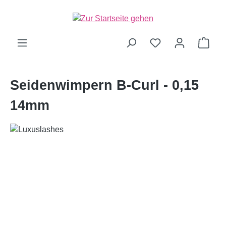
alt springen
Ware
Seidenwimpern B-Curl - 0,15
14mm
Bildergalerie überspringen