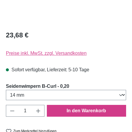
23,68 €
Preise inkl. MwSt. zzgl. Versandkosten
Sofort verfügbar, Lieferzeit: 5-10 Tage
auswählen
Seidenwimpern B-Curl - 0,20
Produkt Anzahl: Gib den gewünschten Wert e
In den Warenkorb
Zum Merkzettel hinzufügen