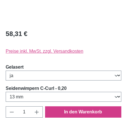
58,31 €
Preise inkl. MwSt. zzgl. Versandkosten
auswählen
Gelasert
auswählen
Seidenwimpern C-Curl - 0,20
Produkt Anzahl: Gib den gewünschten Wert e
In den Warenkorb