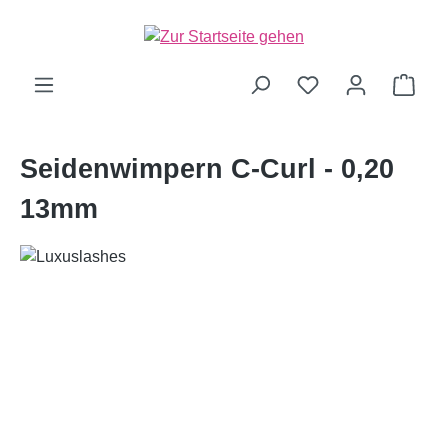
alt springen
Ware
Seidenwimpern C-Curl - 0,20
13mm
Bildergalerie überspringen