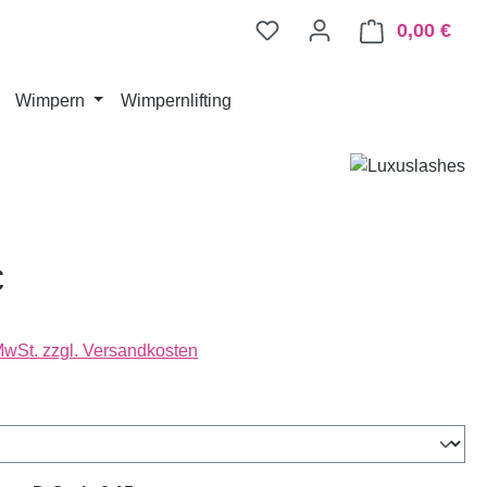
0,00 €
Ware
Wimpern
Wimpernlifting
€
 MwSt. zzgl. Versandkosten
wählen