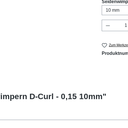
Seidenwimpe
Produkt 
Zum Merkzet
Produktnu
impern D-Curl - 0,15 10mm"