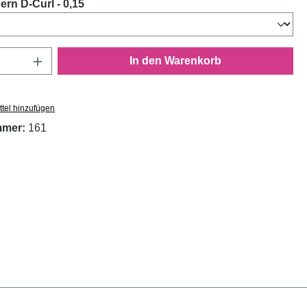
auswählen
rn D-Curl - 0,15
Anzahl: Gib den gewünschten Wert ein oder
In den Warenkorb
tel hinzufügen
mmer:
161