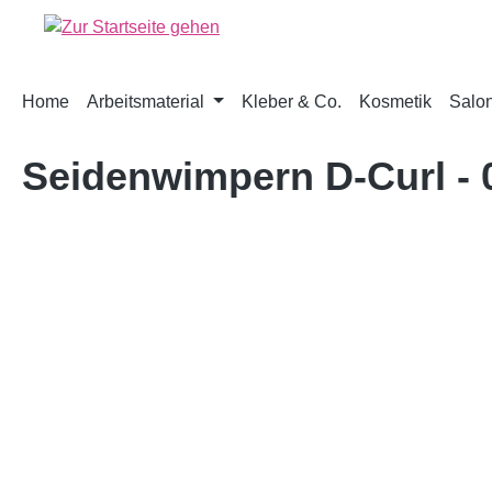
springen
Zur Hauptnavigation springen
Home
Arbeitsmaterial
Kleber & Co.
Kosmetik
Salon
Seidenwimpern D-Curl -
Bildergalerie überspringen