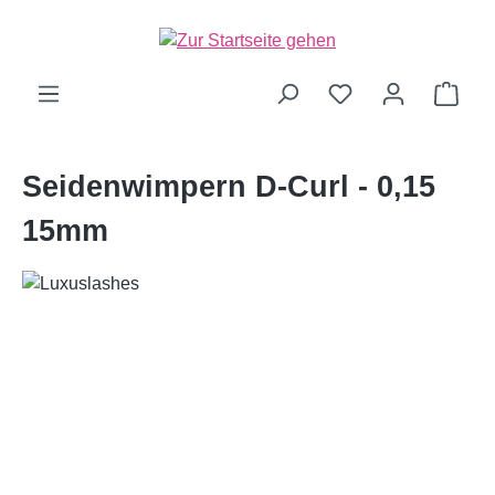
alt springen
Ware
Seidenwimpern D-Curl - 0,15
15mm
Bildergalerie überspringen