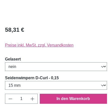
58,31 €
Preise inkl. MwSt. zzgl. Versandkosten
auswählen
Gelasert
auswählen
Seidenwimpern D-Curl - 0,15
Produkt Anzahl: Gib den gewünschten Wert e
In den Warenkorb