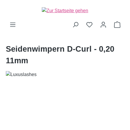
alt springen
Ware
Seidenwimpern D-Curl - 0,20
11mm
Bildergalerie überspringen