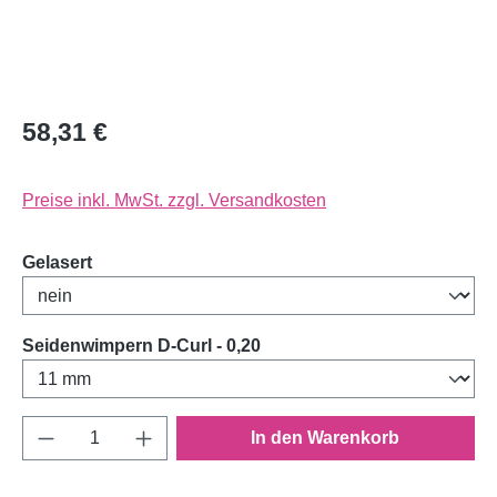
58,31 €
Preise inkl. MwSt. zzgl. Versandkosten
auswählen
Gelasert
auswählen
Seidenwimpern D-Curl - 0,20
Produkt Anzahl: Gib den gewünschten Wert e
In den Warenkorb