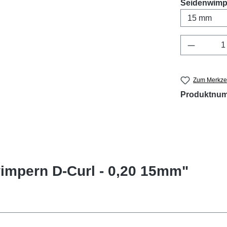
Seidenwimpe
Produkt 
Zum Merkzet
Produktnu
impern D-Curl - 0,20 15mm"