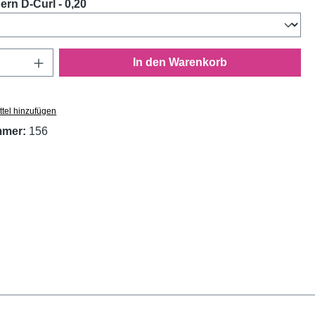
auswählen
rn D-Curl - 0,20
Anzahl: Gib den gewünschten Wert ein oder
In den Warenkorb
tel hinzufügen
mmer:
156