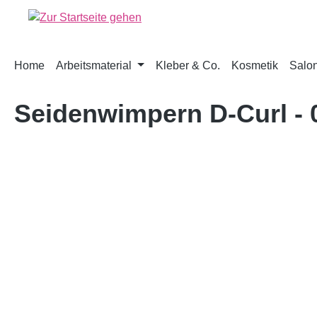
springen
Zur Hauptnavigation springen
Home
Arbeitsmaterial
Kleber & Co.
Kosmetik
Salon
Seidenwimpern D-Curl -
Bildergalerie überspringen