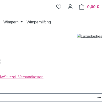
0,00 €
Ware
Wimpern
Wimpernlifting
€
 MwSt. zzgl. Versandkosten
wählen