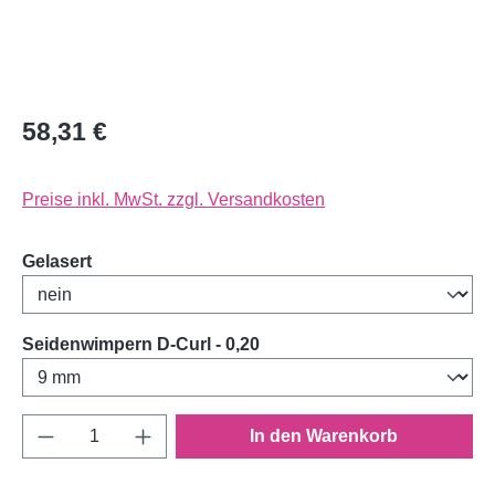
58,31 €
Preise inkl. MwSt. zzgl. Versandkosten
auswählen
Gelasert
auswählen
Seidenwimpern D-Curl - 0,20
Produkt Anzahl: Gib den gewünschten Wert e
In den Warenkorb