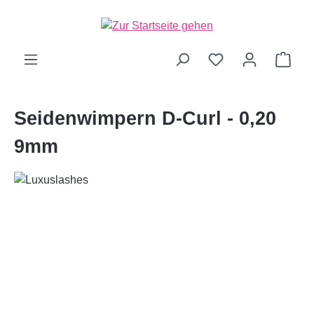
alt springen
Ware
Seidenwimpern D-Curl - 0,20
9mm
Bildergalerie überspringen