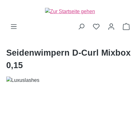
alt springen
Ware
Seidenwimpern D-Curl Mixbox
0,15
Bildergalerie überspringen