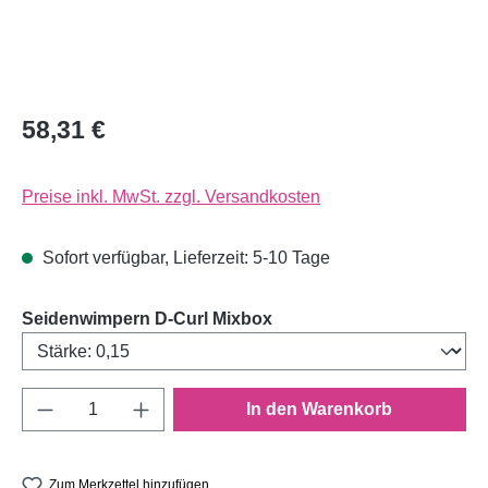
58,31 €
Preise inkl. MwSt. zzgl. Versandkosten
Sofort verfügbar, Lieferzeit: 5-10 Tage
auswählen
Seidenwimpern D-Curl Mixbox
Produkt Anzahl: Gib den gewünschten Wert e
In den Warenkorb
Zum Merkzettel hinzufügen