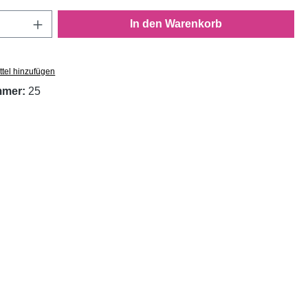
Anzahl: Gib den gewünschten Wert ein oder
In den Warenkorb
tel hinzufügen
mmer:
25