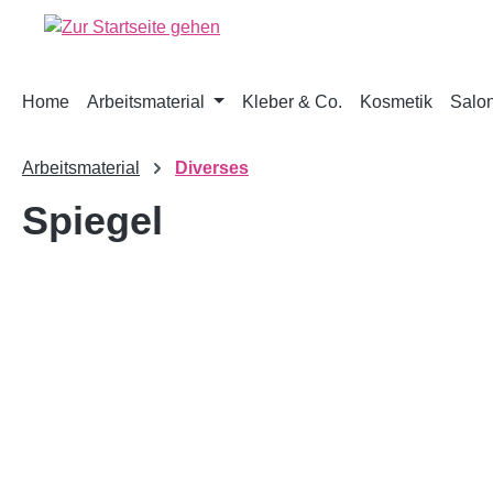
springen
Zur Hauptnavigation springen
Home
Arbeitsmaterial
Kleber & Co.
Kosmetik
Salon
Arbeitsmaterial
Diverses
Spiegel
Bildergalerie überspringen