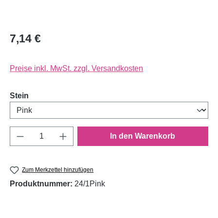
7,14 €
Preise inkl. MwSt. zzgl. Versandkosten
auswählen
Stein
Produkt Anzahl: Gib den gewünschten Wert e
In den Warenkorb
Zum Merkzettel hinzufügen
Produktnummer:
24/1Pink