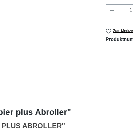
Produkt 
Zum Merkzet
Produktnu
ier plus Abroller"
ER PLUS ABROLLER"