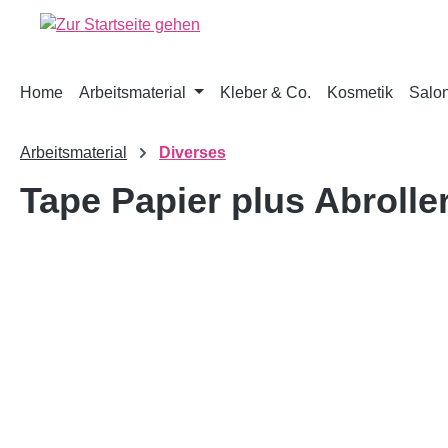
springen
Zur Hauptnavigation springen
Home
Arbeitsmaterial
Kleber & Co.
Kosmetik
Salon
Arbeitsmaterial
Diverses
Tape Papier plus Abrolle
Bildergalerie überspringen