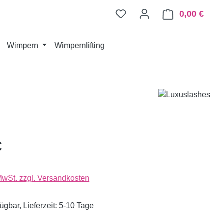
0,00 €
Ware
Wimpern
Wimpernlifting
€
 MwSt. zzgl. Versandkosten
ügbar, Lieferzeit: 5-10 Tage