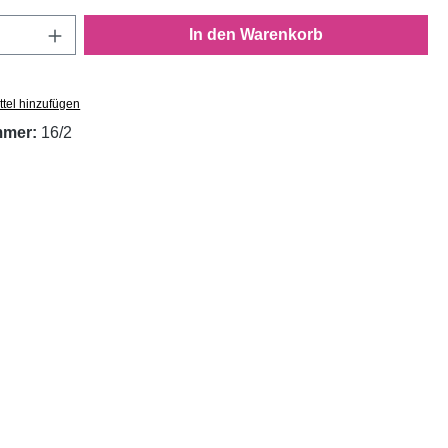
Anzahl: Gib den gewünschten Wert ein oder
In den Warenkorb
tel hinzufügen
mmer:
16/2