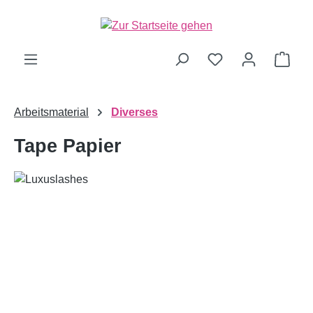
alt springen
Ware
Arbeitsmaterial
Diverses
Tape Papier
Bildergalerie überspringen