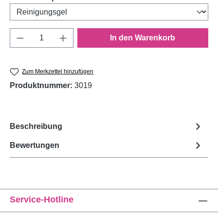
Produkt Anzahl: Gib den gewünschten Wert e
In den Warenkorb
Zum Merkzettel hinzufügen
Produktnummer:
3019
Beschreibung
Bewertungen
Service-Hotline