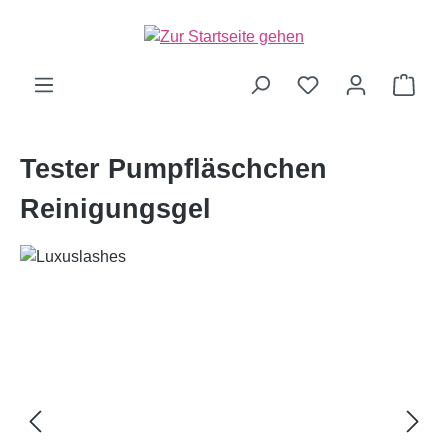
alt springen
Ware
Tester Pumpfläschchen
Reinigungsgel
Bildergalerie überspringen