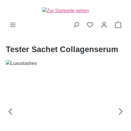
alt springen
Ware
Tester Sachet Collagenserum
Bildergalerie überspringen