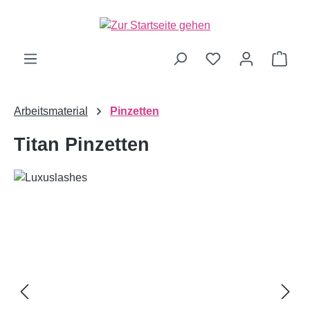
alt springen
Ware
Arbeitsmaterial
Pinzetten
Titan Pinzetten
Bildergalerie überspringen