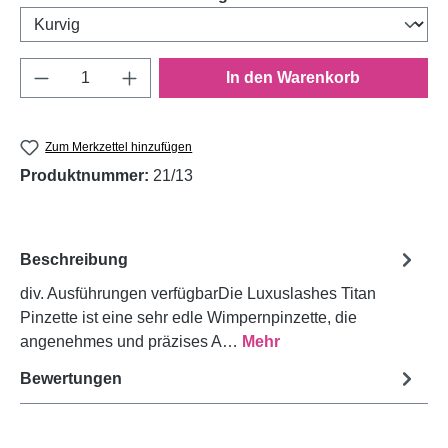
Produkt Anzahl: Gib den gewünschten Wert e
In den Warenkorb
Zum Merkzettel hinzufügen
Produktnummer:
21/13
Beschreibung
div. Ausführungen verfügbarDie Luxuslashes Titan
Pinzette ist eine sehr edle Wimpernpinzette, die
angenehmes und präzises A…
Mehr
Bewertungen