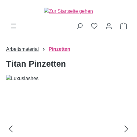
alt springen
Ware
Arbeitsmaterial
Pinzetten
Titan Pinzetten
Bildergalerie überspringen