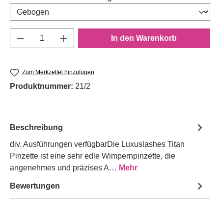
Produkt Anzahl: Gib den gewünschten Wert e
In den Warenkorb
Zum Merkzettel hinzufügen
Produktnummer:
21/2
Beschreibung
div. Ausführungen verfügbarDie Luxuslashes Titan
Pinzette ist eine sehr edle Wimpernpinzette, die
angenehmes und präzises A…
Mehr
Bewertungen