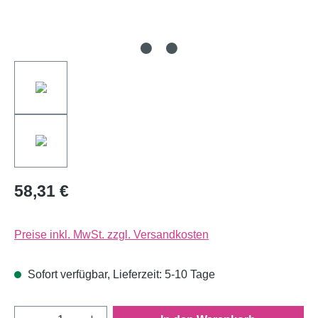
58,31 €
Preise inkl. MwSt. zzgl. Versandkosten
Sofort verfügbar, Lieferzeit: 5-10 Tage
Produkt Anzahl: Gib den gewünschten Wert e