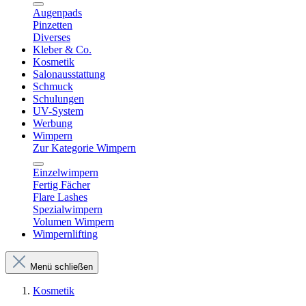
Augenpads
Pinzetten
Diverses
Kleber & Co.
Kosmetik
Salonausstattung
Schmuck
Schulungen
UV-System
Werbung
Wimpern
Zur Kategorie Wimpern
Einzelwimpern
Fertig Fächer
Flare Lashes
Spezialwimpern
Volumen Wimpern
Wimpernlifting
Menü schließen
Kosmetik