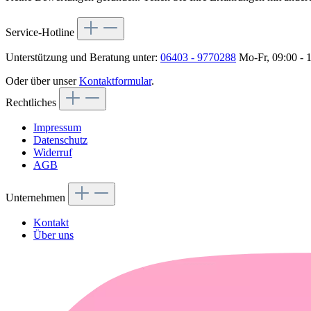
Service-Hotline
Unterstützung und Beratung unter:
06403 - 9770288
Mo-Fr, 09:00 - 
Oder über unser
Kontaktformular
.
Rechtliches
Impressum
Datenschutz
Widerruf
AGB
Unternehmen
Kontakt
Über uns