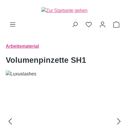
alt springen
Ware
Arbeitsmaterial
Volumenpinzette SH1
Bildergalerie überspringen