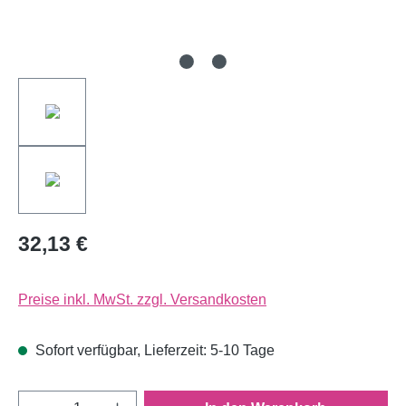
32,13 €
Preise inkl. MwSt. zzgl. Versandkosten
Sofort verfügbar, Lieferzeit: 5-10 Tage
Produkt Anzahl: Gib den gewünschten Wert e