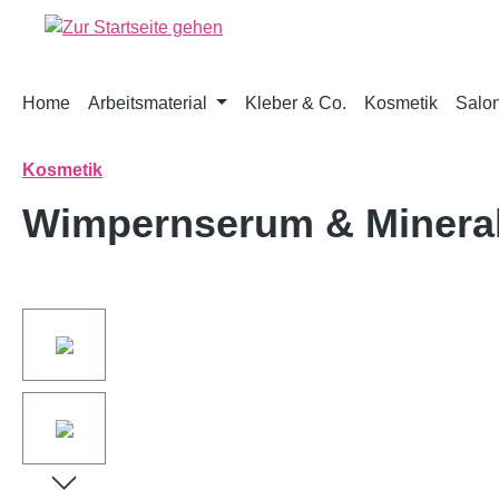
springen
Zur Hauptnavigation springen
Home
Arbeitsmaterial
Kleber & Co.
Kosmetik
Salon
Kosmetik
Wimpernserum & Minera
Bildergalerie überspringen