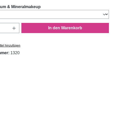
auswählen
um & Mineralmakeup
Anzahl: Gib den gewünschten Wert ein oder
In den Warenkorb
tel hinzufügen
mmer:
1320