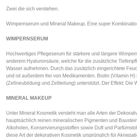
Zwei die sich verstehen.
Wimpernserum und Mineral Makeup. Eine super Kombination. 
WIMPERNSERUM
Hochwertiges Pflegeserum für stärkere und längere Wimpern
anderem Hyaluronsäure, welche für die zusätzliche Tiefenpf
Wasser aufnehmen. Durch das zusätzlich eingerichtete Feuch
und ist außerdem frei von Medikamenten. Biotin (Vitamin H) 
(Zellneubildung und Zellteilung) unterstützt. Der Effekt: Di
MINERAL MAKEUP
Unter Mineral Kosmetik versteht man alle Arten der Dekora
hauptsächlich reinen mineralischen Pigmenten und Bausteinen
Alkoholen, Konservierungsstoffen sowie Duft und Parfümstoffe
diese Art der dekorativen Kosmetik ursprünglich für Aknepa