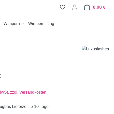
0,00 €
Ware
Wimpern
Wimpernlifting
€
 MwSt. zzgl. Versandkosten
ügbar, Lieferzeit: 5-10 Tage