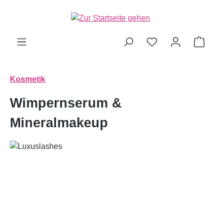
alt springen
Ware
Kosmetik
Wimpernserum &
Mineralmakeup
Bildergalerie überspringen