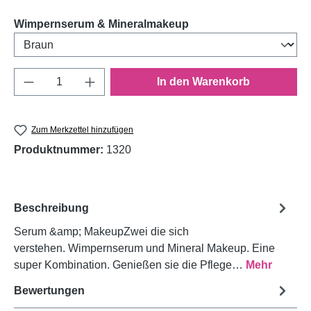
auswählen
Wimpernserum & Mineralmakeup
Produkt Anzahl: Gib den gewünschten Wert e
In den Warenkorb
Zum Merkzettel hinzufügen
Produktnummer:
1320
Beschreibung
Serum &amp; MakeupZwei die sich
verstehen. Wimpernserum und Mineral Makeup. Eine
super Kombination. Genießen sie die Pflege…
Mehr
Bewertungen