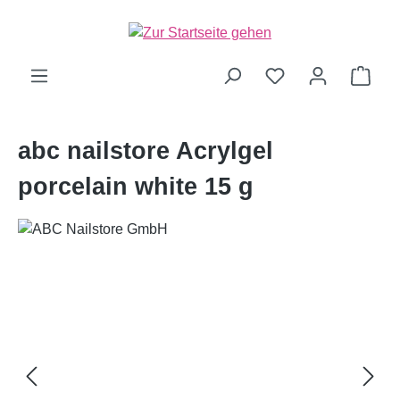
alt springen
Ware
abc nailstore Acrylgel
porcelain white 15 g
Bildergalerie überspringen