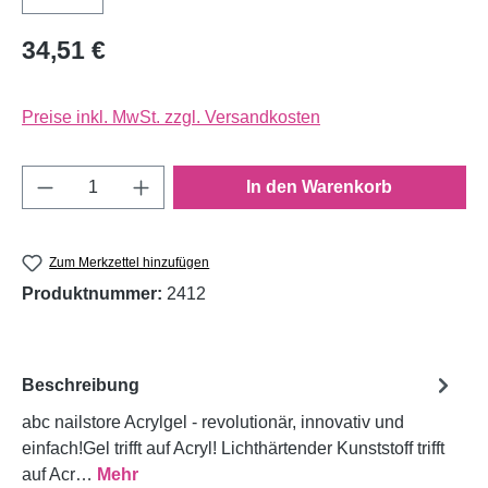
34,51 €
Preise inkl. MwSt. zzgl. Versandkosten
Produkt Anzahl: Gib den gewünschten Wert e
In den Warenkorb
Zum Merkzettel hinzufügen
Produktnummer:
2412
Beschreibung
abc nailstore Acrylgel - revolutionär, innovativ und
einfach!Gel trifft auf Acryl! Lichthärtender Kunststoff trifft
auf Acr…
Mehr