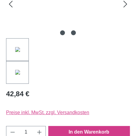
42,84 €
Preise inkl. MwSt. zzgl. Versandkosten
Produkt Anzahl: Gib den gewünschten Wert e
In den Warenkorb