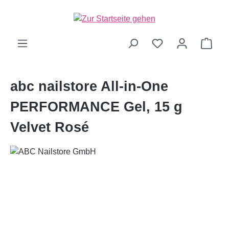
alt springen
Ware
abc nailstore All-in-One
PERFORMANCE Gel, 15 g
Velvet Rosé
Bildergalerie überspringen