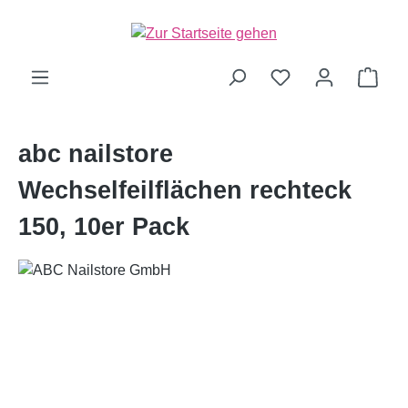
alt springen
Ware
abc nailstore
Wechselfeilflächen rechteck
150, 10er Pack
Bildergalerie überspringen