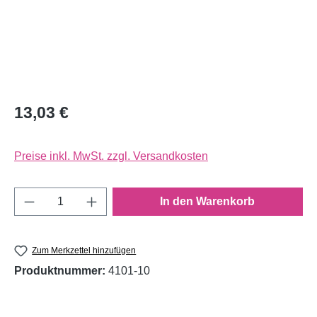
13,03 €
Preise inkl. MwSt. zzgl. Versandkosten
Produkt Anzahl: Gib den gewünschten Wert e
In den Warenkorb
Zum Merkzettel hinzufügen
Produktnummer:
4101-10