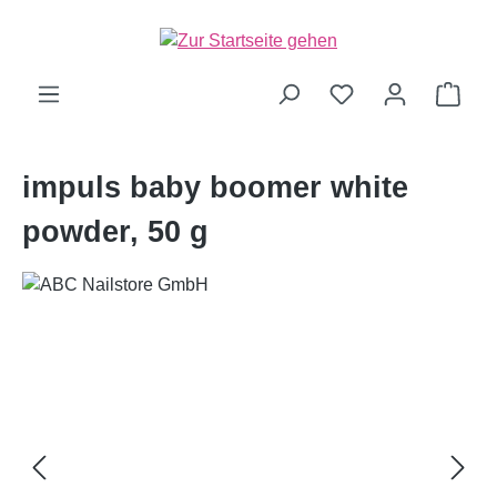
alt springen
Ware
impuls baby boomer white
powder, 50 g
Bildergalerie überspringen