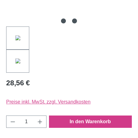
28,56 €
Preise inkl. MwSt. zzgl. Versandkosten
Produkt Anzahl: Gib den gewünschten Wert e
In den Warenkorb