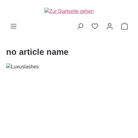
alt springen
Ware
no article name
Bildergalerie überspringen