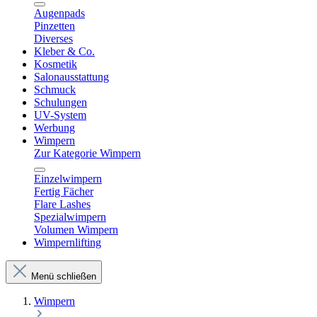
Augenpads
Pinzetten
Diverses
Kleber & Co.
Kosmetik
Salonausstattung
Schmuck
Schulungen
UV-System
Werbung
Wimpern
Zur Kategorie Wimpern
Einzelwimpern
Fertig Fächer
Flare Lashes
Spezialwimpern
Volumen Wimpern
Wimpernlifting
Menü schließen
Wimpern