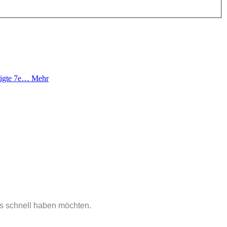
rtigte 7e…
Mehr
es schnell haben möchten.