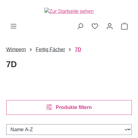
alt springen
Ware
Wimpern
Fertig Fächer
7D
7D
Produkte filtern