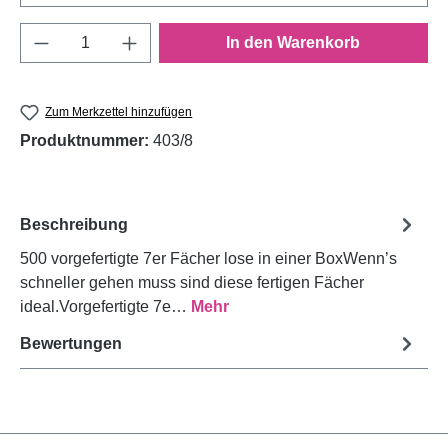
Produkt Anzahl: Gib den gewünschten Wert e
In den Warenkorb
Zum Merkzettel hinzufügen
Produktnummer:
403/8
Beschreibung
500 vorgefertigte 7er Fächer lose in einer BoxWenn’s
schneller gehen muss sind diese fertigen Fächer
ideal.Vorgefertigte 7e…
Mehr
Bewertungen